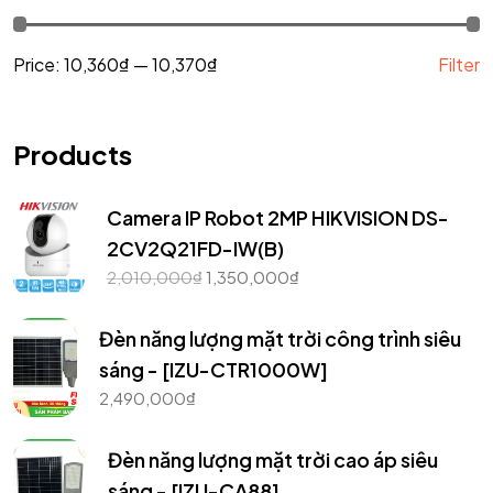
Price:
10,360₫
—
10,370₫
Filter
Products
Camera IP Robot 2MP HIKVISION DS-
2CV2Q21FD-IW(B)
2,010,000
₫
1,350,000
₫
Đèn năng lượng mặt trời công trình siêu
sáng - [IZU-CTR1000W]
2,490,000
₫
Đèn năng lượng mặt trời cao áp siêu
sáng - [IZU-CA88]