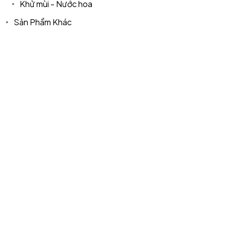
Khử mùi - Nước hoa
©2024 T.Nine, All Rights Reserved.
Giasocdathanh.com.
Sản Phẩm Khác
Spa & Làm Đẹp
Thiết Bị Mạng
Aptek
Product tags
accesscontrol
camera 360 độ
Camera an ninh
camera hikvision trọn gói
camera trọn bộ
camera trọn gói
Camera Wifi
DS-2CE16C0T-IRP
DS-2CE56C0T-IRP
DS-7104HGHI-F1
hdtvi
hik
Life