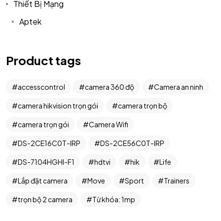
Thiết Bị Mạng
Aptek
Got a
PROJECT
Product tags
IN MIND?
accesscontrol
camera 360 độ
Camera an ninh
Let's Talk
camera hikvision trọn gói
camera trọn bộ
camera trọn gói
Camera Wifi
DS-2CE16C0T-IRP
DS-2CE56C0T-IRP
DS-7104HGHI-F1
hdtvi
hik
Life
Lắp đặt camera
Move
Sport
Trainers
©2024 T.Nine, All Rights Reserved.
Giasocdathanh.com.
trọn bộ 2 camera
Từ khóa: 1mp