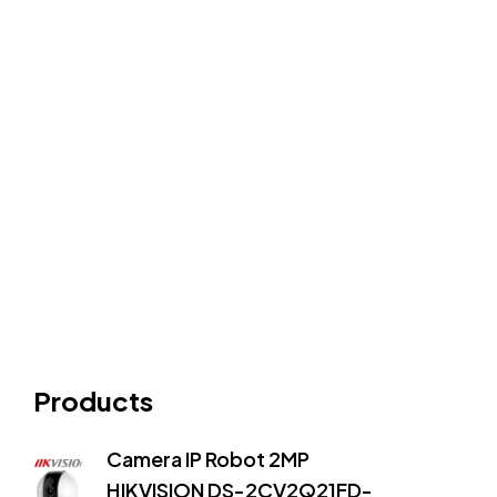
Products
Camera IP Robot 2MP
HIKVISION DS-2CV2Q21FD-