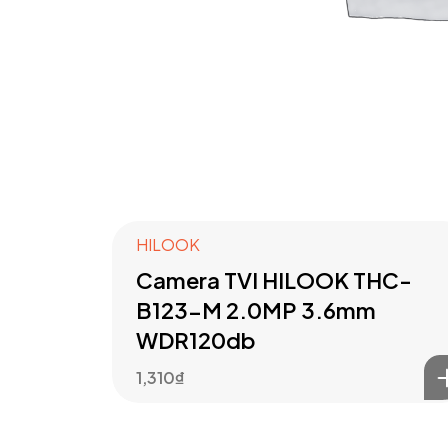
HILOOK
Camera TVI HILOOK THC-
B123-M 2.0MP 3.6mm
WDR120db
1,310
₫