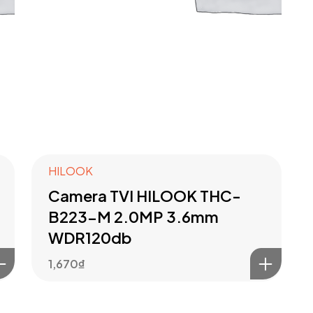
HILOOK
Camera TVI HILOOK THC-
B223-M 2.0MP 3.6mm
WDR120db
1,670
₫