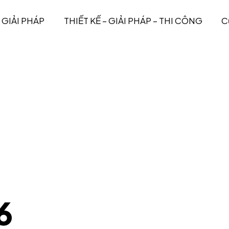
GIẢI PHÁP
THIẾT KẾ – GIẢI PHÁP – THI CÔNG
C
6