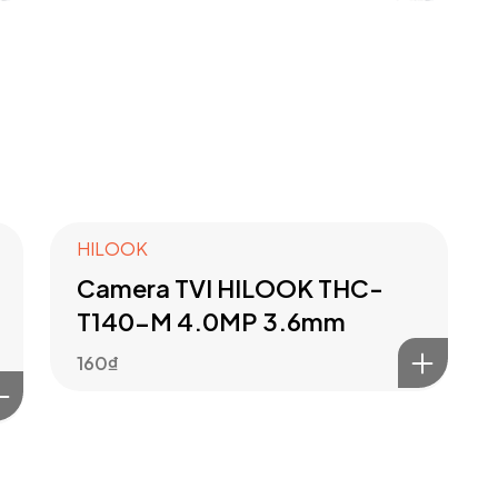
HILOOK
Camera TVI HILOOK THC-
T140-M 4.0MP 3.6mm
160
₫