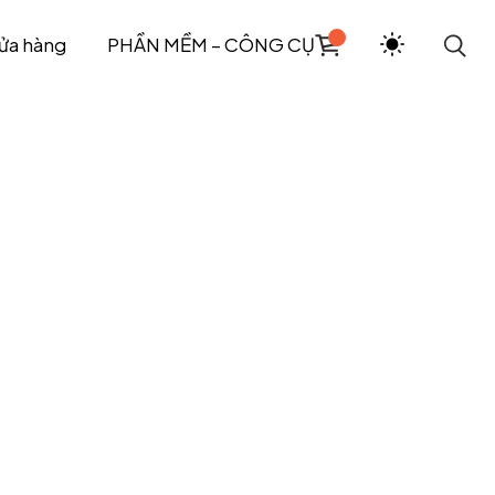
ửa hàng
PHẦN MỀM – CÔNG CỤ