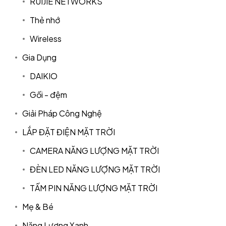
RUIJIE NETWORKS
Thẻ nhớ
Wireless
Gia Dụng
DAIKIO
Gối - đệm
Giải Pháp Công Nghệ
LẮP ĐẶT ĐIỆN MẶT TRỜI
CAMERA NĂNG LƯỢNG MẶT TRỜI
ĐÈN LED NĂNG LƯỢNG MẶT TRỜI
TẤM PIN NĂNG LƯỢNG MẶT TRỜI
Mẹ & Bé
Năng Lượng Xanh