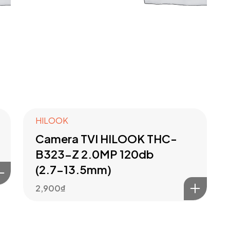
HILOOK
Camera TVI HILOOK THC-
B323-Z 2.0MP 120db
(2.7-13.5mm)
2,900
₫