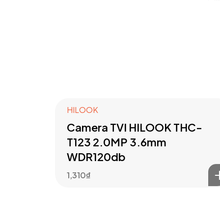
HILOOK
Camera TVI HILOOK THC-
T123 2.0MP 3.6mm
WDR120db
1,310
₫