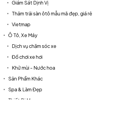
Giám Sát Dịnh Vị
IN MIND?
Thảm trải sàn ôtô mẫu mã đẹp, giá rẻ
Vietmap
Let's Talk
Ô Tô, Xe Máy
Dịch vụ chăm sóc xe
Đồ chơi xe hơi
Khử mùi - Nước hoa
Sản Phẩm Khác
©2024 T.Nine, All Rights Reserved.
Giasocdathanh.com.
Spa & Làm Đẹp
Thiết Bị Mạng
Aptek
Product tags