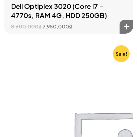
Dell Optiplex 3020 (Core I7 –
4770s, RAM 4G, HDD 250GB)
8,600,000
₫
7,950,000
₫
Sale!