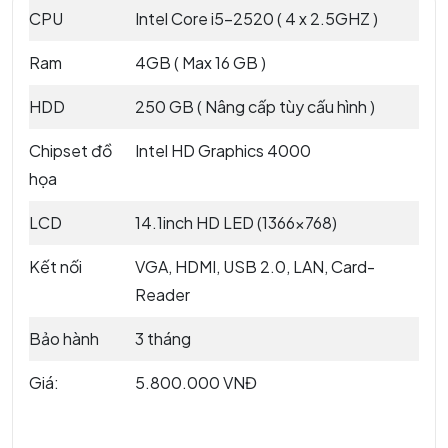
CPU
Intel Core i5-2520 ( 4 x 2.5GHZ )
Ram
4GB ( Max 16 GB )
HDD
250 GB ( Nâng cấp tùy cấu hình )
Chipset đồ
Intel HD Graphics 4000
họa
LCD
14.1inch HD LED (1366×768)
Kết nối
VGA, HDMI, USB 2.0, LAN, Card-
Reader
Bảo hành
3 tháng
Giá:
5.800.000 VNĐ