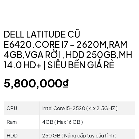
DELL LATITUDE CŨ
E6420.CORE I7 – 2620M,RAM
4GB,VGA RỜI , HDD 250GB,MH
14.0 HD+ | SIÊU BỀN GIÁ RẺ
5,800,000
₫
CPU
Intel Core i5-2520 ( 4 x 2.5GHZ )
Ram
4GB ( Max 16 GB )
HDD
250 GB ( Nâng cấp tùy cấu hình )