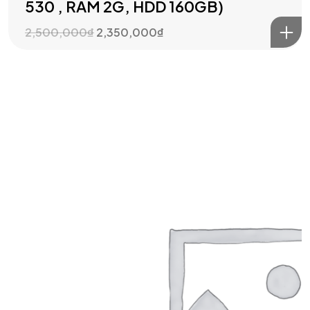
530 , RAM 2G, HDD 160GB)
2,500,000
₫
2,350,000
₫