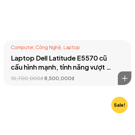
Computer
,
Công Nghệ
,
Laptop
Laptop Dell Latitude E5570 cũ
cấu hình mạnh, tính năng vượt …
10,700,000
₫
8,500,000
₫
Got a
PROJECT
IN MIND?
Sale!
Let's Talk