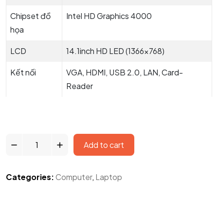
Chipset đồ
Intel HD Graphics 4000
họa
LCD
14.1inch HD LED (1366×768)
Kết nối
VGA, HDMI, USB 2.0, LAN, Card-
Reader
Add to cart
Categories:
Computer
,
Laptop