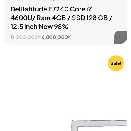
Dell latitude E7240 Core i7
4600U/ Ram 4GB / SSD 128 GB /
12.5 inch New 98%
11,000,000
₫
6,800,000
₫
Sale!