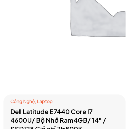
Công Nghệ
,
Laptop
Dell Latitude E7440 Core I7
4600U/ Bộ Nhớ Ram4GB/ 14" /
SSD128 Giá chỉ 7tr800K