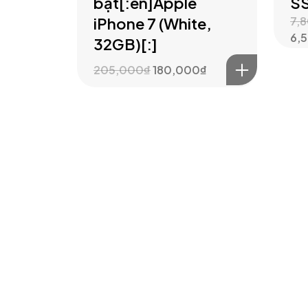
bật[:en]Apple
S
iPhone 7 (White,
7,
6,
32GB)[:]
205,000
₫
180,000
₫