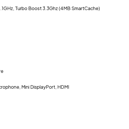
2.1GHz, Turbo Boost 3.3Ghz (4MB SmartCache)
re
crophone, Mini DisplayPort, HDMI