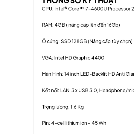
THÔNG SỐ KỸ THUẬT
CPU: Intel® Core™ i7-4600U Processor 
RAM: 4GB ( nâng câp lên đến 16Gb)
Ổ cứng: SSD 128GB (Nâng cấp tùy chọn)
VGA: Intel HD Graphic 4400
Màn Hình: 14 inch LED-Backlit HD Anti Gla
Kết nối: LAN, 3 x USB 3.0, Headphone/mi
Trọng lượng: 1.6 Kg
Pin: 4-cell lithium ion – 45 Wh