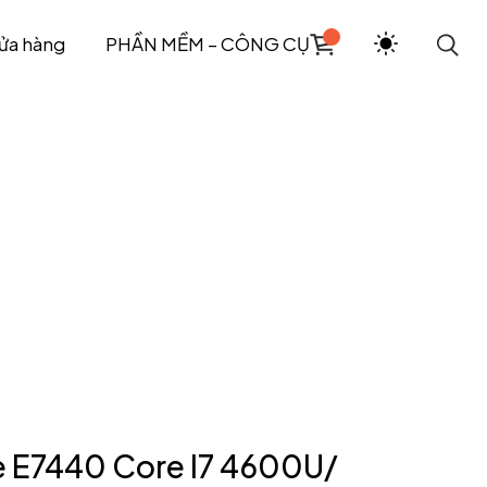
ửa hàng
PHẦN MỀM – CÔNG CỤ
de E7440 Core I7 4600U/