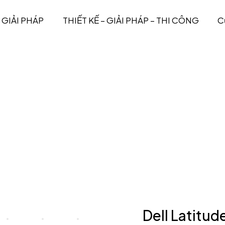
GIẢI PHÁP
THIẾT KẾ – GIẢI PHÁP – THI CÔNG
C
Dell Latitu