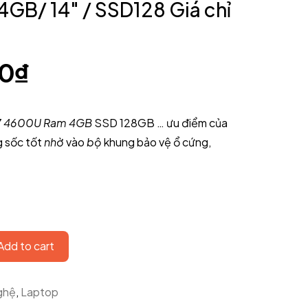
GB/ 14" / SSD128 Giá chỉ
00
₫
 i7 4600U Ram 4GB
SSD 128GB … ưu điểm của
g sốc tốt
nhờ
vào
bộ
khung bảo vệ ổ cứng,
Add to cart
ghệ
,
Laptop