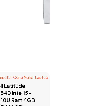
mputer
,
Công Nghệ
,
Laptop
ll Latitude
540 Intel i5-
310U Ram 4GB