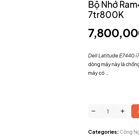
Bộ Nhớ Ram4
7tr800K
7,800,0
Dell Latitude E7440
dòng máy này là chốn
máy có …
Categories:
Công N