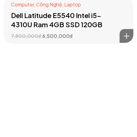
IN MIND?
Computer
,
Công Nghệ
,
Laptop
Dell Latitude E5540 Intel i5-
Let's Talk
4310U Ram 4GB SSD 120GB
7,800,000
₫
6,500,000
₫
©2024 T.Nine, All Rights Reserved.
Giasocdathanh.com.