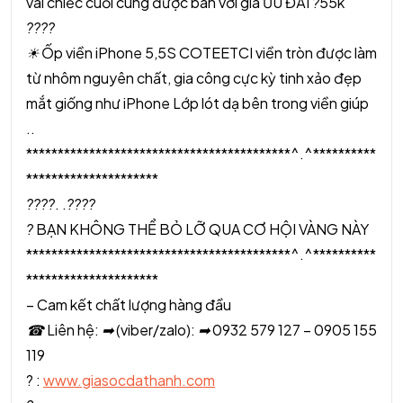
vài chiếc cuối cùng được bán với giá ƯU ĐÃI
?
55k
?
?
?
?
☀
Ốp viền iPhone 5,5S COTEETCI viền tròn được làm
từ nhôm nguyên chất, gia công cực kỳ tinh xảo đẹp
mắt giống như iPhone Lớp lót dạ bên trong viền giúp
..
******************************************^.^**********
*********************
?
?
?
?
. .
?
?
?
?
?
BẠN KHÔNG THỂ BỎ LỠ QUA CƠ HỘI VÀNG NÀY
******************************************^.^**********
*********************
– Cam kết chất lượng hàng đầu
☎
Liên hệ:
➡
(viber/zalo):
➡
0932 579 127 – 0905 155
119
? :
www.giasocdathanh.com