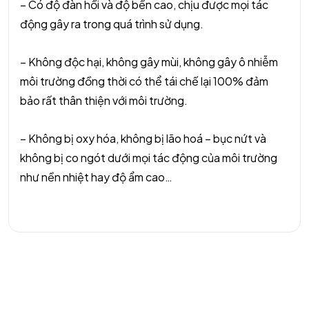
– Có độ đàn hồi và độ bền cao, chịu được mọi tác
động gây ra trong quá trình sử dụng.
– Không độc hại, không gây mùi, không gây ô nhiễm
môi trường đồng thời có thể tái chế lại 100% đảm
bảo rất thân thiện với môi trường.
Got a
PROJECT
– Không bị oxy hóa, không bị lão hoá – bục nứt và
không bị co ngót dưới mọi tác động của môi trường
IN MIND?
như nền nhiệt hay độ ẩm cao…
Let's Talk