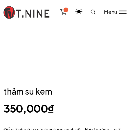
Menu
thảm su kem
350,000
₫
Để giữ cho ô tô của bạn luôn sạch sẽ – khô thoáng – giữ