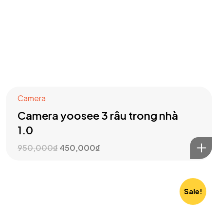
Camera
Camera yoosee 3 râu trong nhà
Got a
PROJECT
1.0
IN MIND?
950,000
₫
450,000
₫
Let's Talk
Sale!