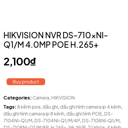
HIKVISION NVR DS-710xNI-
Q1/M 4.0MP POE H.265+
2,100
₫
Buy product
Categories:
Camera
,
HIKVISION
Tags:
8 kênh poe
,
đầu ghi
,
đầu ghi hình camera ip 4 kênh
,
đầu ghi hình camera ip 8 kênh
,
đầu ghi hình POE
,
DS-
7104NI-Q1/M
,
DS-7104NI-Q1/M/4P
,
DS-7108NI-Q1/M
,
DS-7108NI-Q1/M/8P
,
H.265+
,
hik
,
NVR
,
Từ khóa: 4 kênh