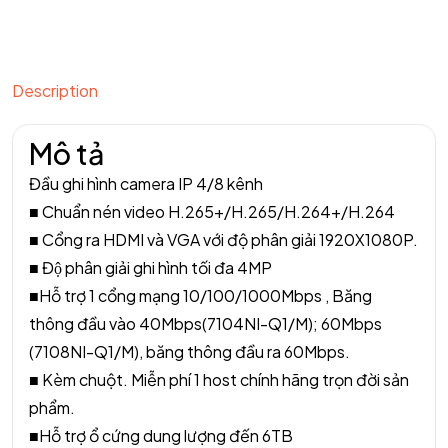
Description
Mô tả
Đầu ghi hình camera IP 4/8 kênh
■ Chuẩn nén video H.265+/H.265/H.264+/H.264
■ Cổng ra HDMI và VGA với độ phân giải 1920X1080P.
■ Độ phân giải ghi hình tối đa 4MP
■Hỗ trợ 1 cổng mạng 10/100/1000Mbps , Băng
thông đầu vào 40Mbps(7104NI-Q1/M); 60Mbps
(7108NI-Q1/M), băng thông đầu ra 60Mbps.
■ Kèm chuột. Miễn phí 1 host chính hãng trọn đời sản
phẩm.
■Hỗ trợ ổ cứng dung lượng đến 6TB