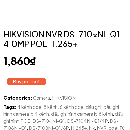
HIKVISION NVR DS-710xNI-Q1
4.0MP POE H.265+
1,860
₫
Buy product
Categories:
Camera
,
HIKVISION
Tags:
4 kênh poe
,
8 kênh
,
8 kênh poe
,
đầu ghi
,
đầu ghi
hình camera ip 4 kênh
,
đầu ghi hình camera ip 8 kênh
,
đầu
ghi hình POE
,
DS-7104NI-Q1
,
DS-7104NI-Q1/4P
,
DS-
7108NI-Q1
,
DS-7108NI-Q1/8P
,
H.265+
,
hik
,
NVR
,
poe
,
Từ