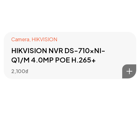
Camera
,
HIKVISION
HIKVISION NVR DS-710xNI-
Got a
PROJECT
Q1/M 4.0MP POE H.265+
2,100
₫
IN MIND?
Let's Talk