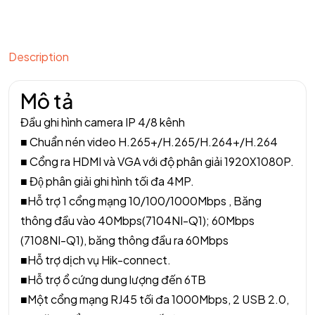
Description
Mô tả
Đầu ghi hình camera IP 4/8 kênh
■ Chuẩn nén video H.265+/H.265/H.264+/H.264
■ Cổng ra HDMI và VGA với độ phân giải 1920X1080P.
■ Độ phân giải ghi hình tối đa 4MP.
■Hỗ trợ 1 cổng mạng 10/100/1000Mbps , Băng
thông đầu vào 40Mbps(7104NI-Q1); 60Mbps
(7108NI-Q1), băng thông đầu ra 60Mbps
■Hỗ trợ dịch vụ Hik-connect.
■Hỗ trợ ổ cứng dung lượng đến 6TB
■Một cổng mạng RJ45 tối đa 1000Mbps, 2 USB 2.0,