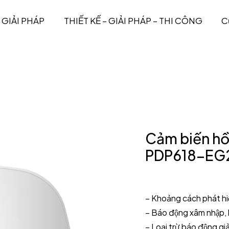
GIẢI PHÁP
THIẾT KẾ – GIẢI PHÁP – THI CÔNG
C
Cảm biến h
PDP618-EG
– Khoảng cách phát hi
– Báo động xâm nhập, 
– Loại trừ báo động g