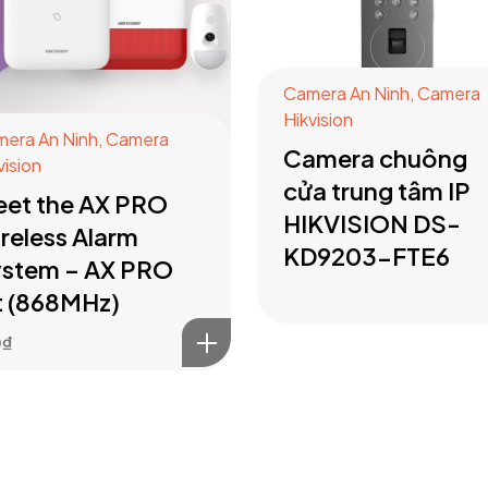
Camera An Ninh
,
Camera
Hikvision
era An Ninh
,
Camera
Camera chuông
vision
cửa trung tâm IP
et the AX PRO
HIKVISION DS-
reless Alarm
KD9203-FTE6
stem – AX PRO
t (868MHz)
0
₫