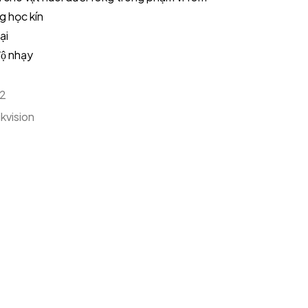
 học kín
̣i
ộ nhạy
2
kvision