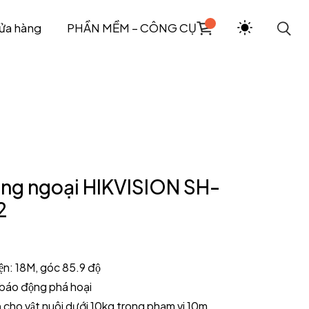
ửa hàng
PHẦN MỀM – CÔNG CỤ
ồng ngoại HIKVISION SH-
2
ện: 18M, góc 85.9 độ
báo động phá hoại
iả cho vật nuôi dưới 10kg trong phạm vi 10m