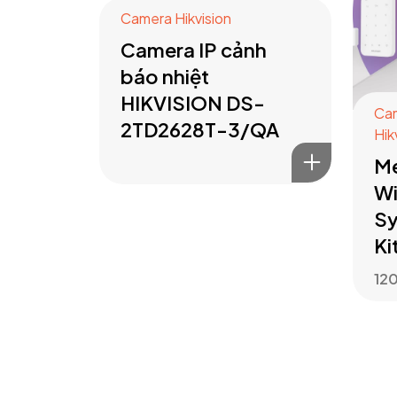
Camera Hikvision
Camera IP cảnh
báo nhiệt
HIKVISION DS-
Cam
2TD2628T-3/QA
Hik
Me
Wi
Sy
Ki
12