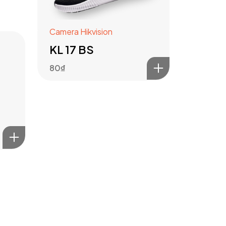
Camera Hikvision
KL 17 BS
80
₫