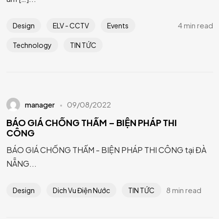
4 min read
Design
ELV - CCTV
Events
Technology
TIN TỨC
manager
09/08/2022
BÁO GIÁ CHỐNG THẤM – BIỆN PHÁP THI
CÔNG
BÁO GIÁ CHỐNG THẤM - BIỆN PHÁP THI CÔNG tại ĐÀ
NẴNG...
8 min read
Design
Dich Vu Điện Nước
TIN TỨC