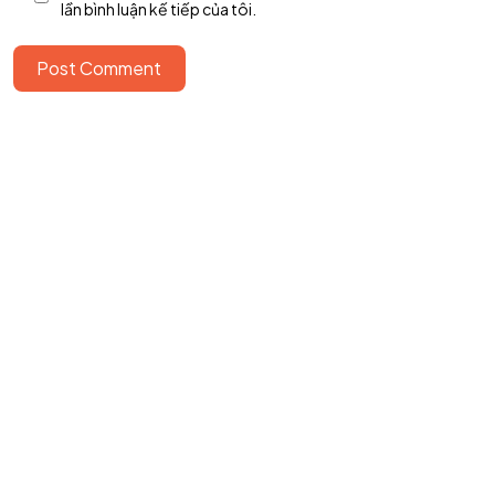
lần bình luận kế tiếp của tôi.
Post Comment
©2024 T.Nine, All Rights Reserved.
Giasocdathanh.com.