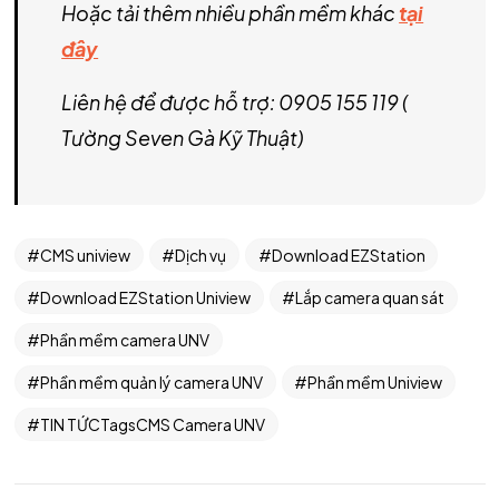
Hoặc tải thêm nhiều phần mềm khác
tại
đây
Liên hệ để được hỗ trợ: 0905 155 119 (
Tường Seven Gà Kỹ Thuật)
CMS uniview
Dịch vụ
Download EZStation
Download EZStation Uniview
Lắp camera quan sát
Phần mềm camera UNV
Phần mềm quản lý camera UNV
Phần mềm Uniview
TIN TỨCTagsCMS Camera UNV