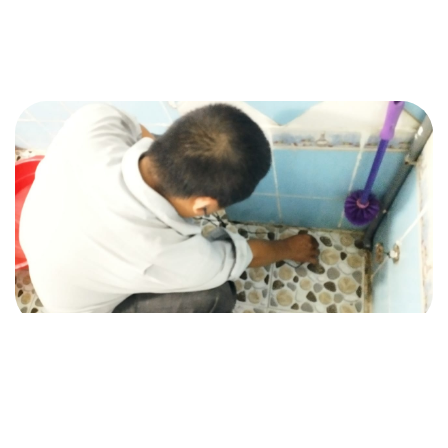
IN MIND?
Let's Talk
©2024 T.Nine, All Rights Reserved.
Giasocdathanh.com.
Dich Vu Điện Nước
Siêu Âm Nước Đà Nẵng
Dịch Vụ – Siêu Âm Rò Rỉ Nước