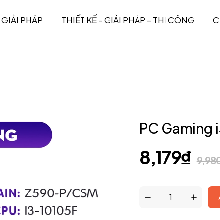
GIẢI PHÁP
THIẾT KẾ – GIẢI PHÁP – THI CÔNG
C
PC Gaming 
8,179
₫
9,98