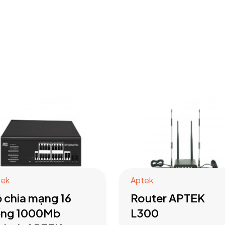
tek
Aptek
 chia mạng 16
Router APTEK
ổng 1000Mb
L300