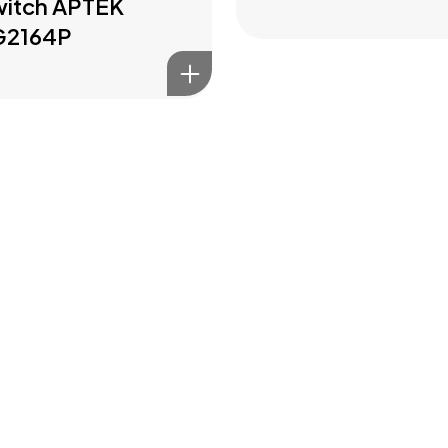
itch APTEK
G2164P