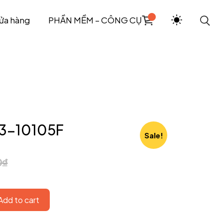
ửa hàng
PHẦN MỀM – CÔNG CỤ
i3-10105F
Sale!
0
₫
Add to cart