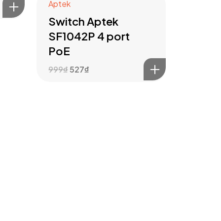
Aptek
Switch Aptek
SF1042P 4 port
PoE
999
₫
527
₫