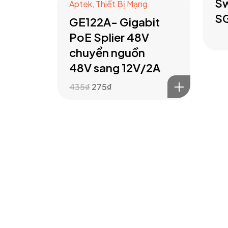
Sw
Aptek
,
Thiết Bị Mạng
S
GE122A- Gigabit
PoE Splier 48V
chuyển nguồn
48V sang 12V/2A
435
₫
275
₫