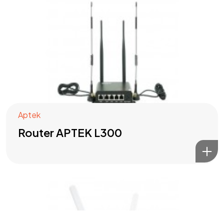
Got a
PROJECT
IN MIND?
Let's Talk
Aptek
Router APTEK L300
©2024 T.Nine, All Rights Reserved.
Giasocdathanh.com.