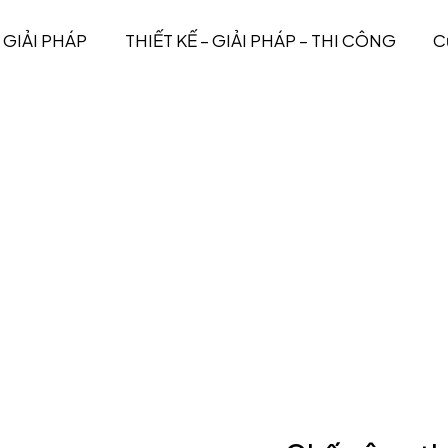
GIẢI PHÁP
THIẾT KẾ – GIẢI PHÁP – THI CÔNG
C