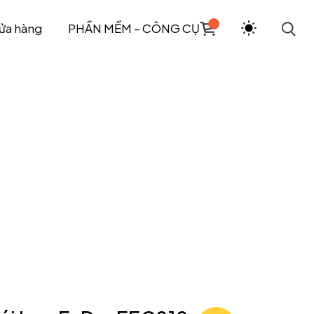
ửa hàng
PHẦN MỀM – CÔNG CỤ