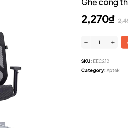
Ghế công th
2,270
₫
2,4
SKU:
EEC212
Category:
Aptek