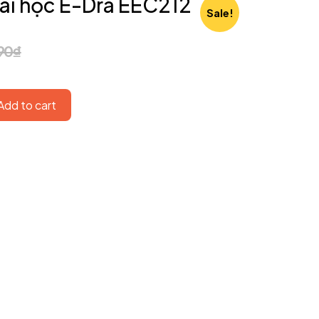
ái học E-Dra EEC212
Sale!
90
₫
Add to cart