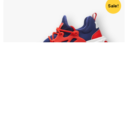
Sale!
©2024 T.Nine, All Rights Reserved.
Giasocdathanh.com.
Camera An Ninh
,
Yoosee
React Falcon 3.0
130
₫
100
₫