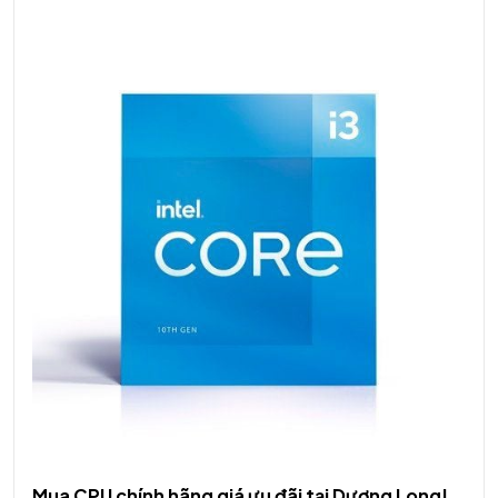
Mua CPU chính hãng giá ưu đãi tại Dương Long!