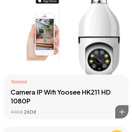
Got a
PROJECT
Yoosee
IN MIND?
Camera IP Wifi Yoosee HK211 HD
1080P
Let's Talk
446
₫
260
₫