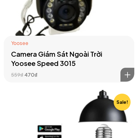
Yoosee
Camera Giám Sát Ngoài Trời
Yoosee Speed 3015
559
₫
470
₫
Sale!