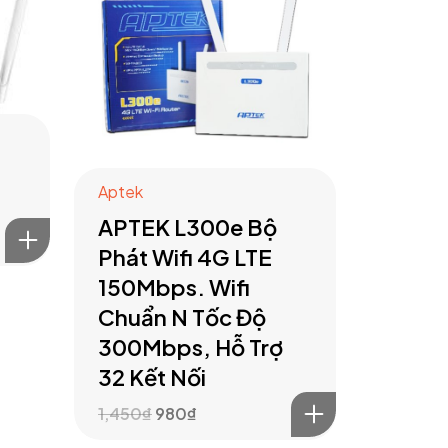
Aptek
APTEK L300e Bộ
Phát Wifi 4G LTE
150Mbps. Wifi
Chuẩn N Tốc Độ
300Mbps, Hỗ Trợ
32 Kết Nối
1,450
₫
980
₫