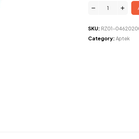
SKU:
RZ01-0462020
Category:
Aptek