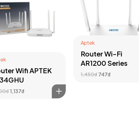
Aptek
Router Wi-Fi
tek
AR1200 Series
uter Wifi APTEK
1,450
₫
747
₫
134GHU
300
₫
1,137
₫