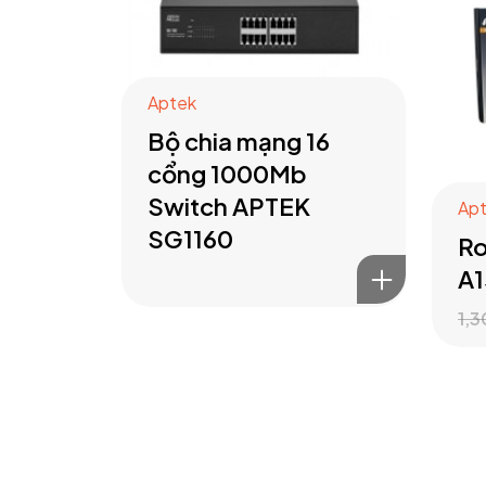
Aptek
Bộ chia mạng 16
cổng 1000Mb
Switch APTEK
Ap
SG1160
Ro
A
1,