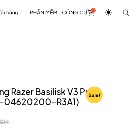
ửa hàng
PHẦN MỀM – CÔNG CỤ
g Razer Basilisk V3 Pro
Sale!
1-04620200-R3A1)
32
₫