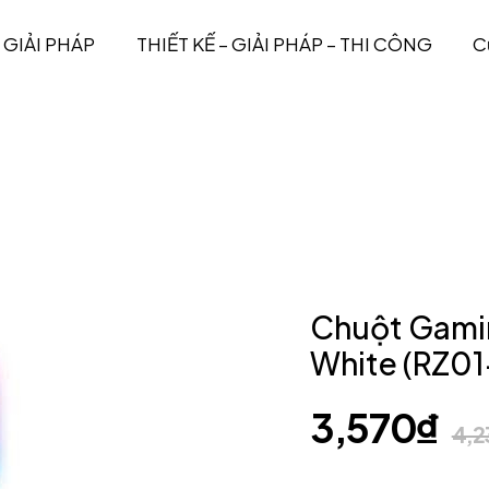
GIẢI PHÁP
THIẾT KẾ – GIẢI PHÁP – THI CÔNG
C
Chuột Gamin
White (RZ0
3,570
₫
4,2